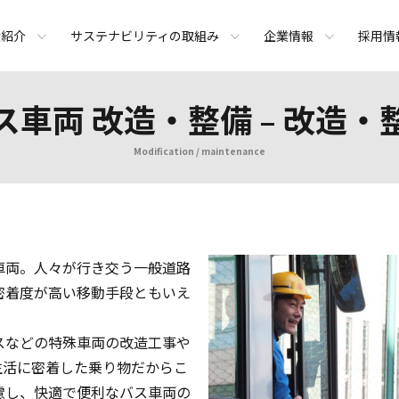
績紹介
サステナビリティの取組み
企業情報
採用情
ス車両 改造・整備
改造・
Modification / maintenance
車両。人々が行き交う一般道路
密着度が高い移動手段ともいえ
スなどの特殊車両の改造工事や
生活に密着した乗り物だからこ
慮し、快適で便利なバス車両の