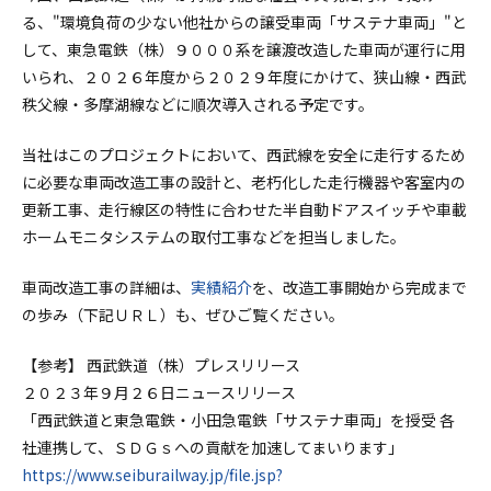
る、"環境負荷の少ない他社からの譲受車両「サステナ車両」"と
して、東急電鉄（株）９０００系を譲渡改造した車両が運行に用
いられ、２０２６年度から２０２９年度にかけて、狭山線・西武
秩父線・多摩湖線などに順次導入される予定です。
当社はこのプロジェクトにおいて
、西武線を安全に走行するため
に必要な車両改造工事の設計と、老朽化した走行機器や客室内の
更新工事、走行線区の特性に合わせた半自動ドアスイッチや車載
ホームモニタシステムの取付工事などを担当しました。
車両改造工事の詳細は、
実績紹介
を、改造工事開始から完成まで
の歩み（下記ＵＲＬ）も、ぜひご覧ください。
【参考】 西武鉄道（株）プレスリリース
２０２３年９月２６日ニュースリリース
「西武鉄道と東急電鉄・小田急電鉄「サステナ車両」を授受 各
社連携して、ＳＤＧｓへの貢献を加速してまいります」
https://www.seiburailway.jp/file.jsp?