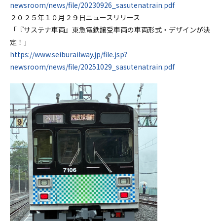
newsroom/news/file/20230926_sasutenatrain.pdf
２０２５年１０月２９日ニュースリリース
「『サステナ車両』東急電鉄譲受車両の車両形式・デザインが決
定！」
https://www.seiburailway.jp/file.jsp?
newsroom/news/file/20251029_sasutenatrain.pdf